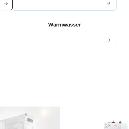
→
→
Warmwasser
→