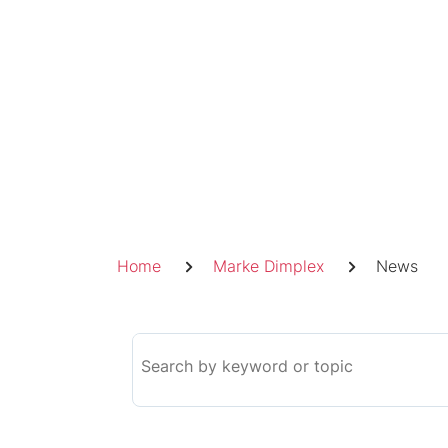
Skip
to
content
Pfadnavigation
Home
Marke Dimplex
News
Search
the
knowledge
base