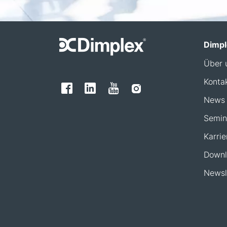
Dimpl
Über 
Konta
News
Semin
Karrie
Downl
Newsl