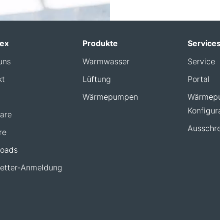
ex
Produkte
Service
uns
Warmwasser
Service
kt
Lüftung
Portal
Wärmepumpen
Wärmep
Konfigur
are
Ausschre
re
oads
etter-Anmeldung