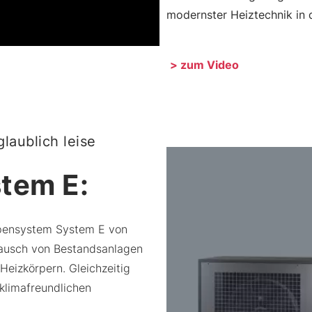
modernster Heiztechnik in 
> zum Video
laublich leise
stem E:
mpensystem System E von
stausch von Bestandsanlagen
Heizkörpern. Gleichzeitig
klimafreundlichen