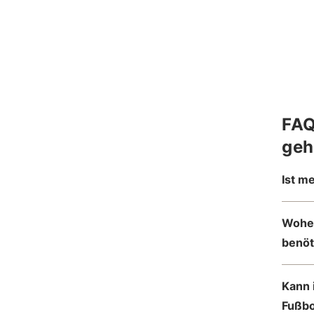
FAQ
geh
Ist m
Woher
benöt
Kann 
Fußb