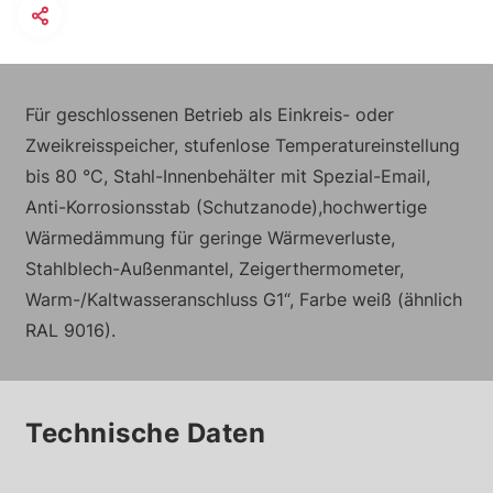
Für geschlossenen Betrieb als Einkreis- oder
Zweikreisspeicher, stufenlose Temperatureinstellung
bis 80 °C, Stahl-Innenbehälter mit Spezial-Email,
Anti-Korrosionsstab (Schutzanode),hochwertige
Wärmedämmung für geringe Wärmeverluste,
Stahlblech-Außenmantel, Zeigerthermometer,
Warm-/Kaltwasseranschluss G1“, Farbe weiß (ähnlich
RAL 9016).
Technische Daten