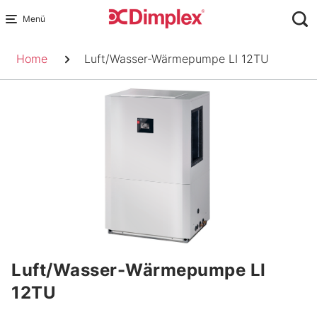
Skip
to
Pfadnavigation
content
Home
Luft/Wasser-Wärmepumpe LI 12TU
Luft/Wasser-Wärmepumpe LI
12TU