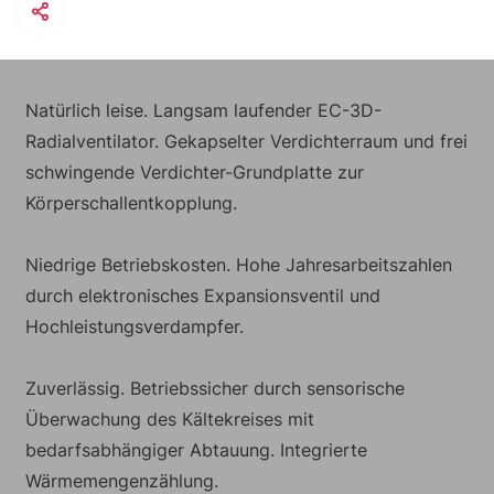
Natürlich leise. Langsam laufender EC-3D-
Radialventilator. Gekapselter Verdichterraum und frei
schwingende Verdichter-Grundplatte zur
Körperschallentkopplung.
Niedrige Betriebskosten. Hohe Jahresarbeitszahlen
durch elektronisches Expansionsventil und
Hochleistungsverdampfer.
Zuverlässig. Betriebssicher durch sensorische
Überwachung des Kältekreises mit
bedarfsabhängiger Abtauung. Integrierte
Wärmemengenzählung.