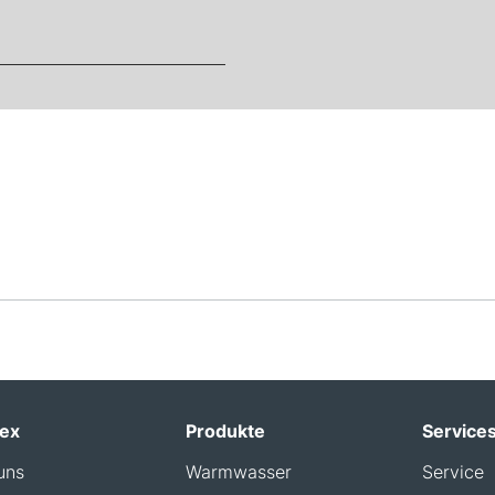
ex
Produkte
Service
uns
Warmwasser
Service