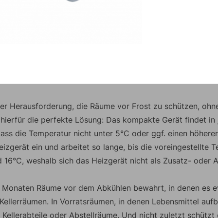
der Herausforderung, die Räume vor Frost zu schützen, ohne
hierfür die perfekte Lösung: Das kompakte Gerät findet in
ss die Temperatur nicht unter 5°C oder ggf. einen höheren,
izgerät ein und arbeitet so lange, bis die voreingestellte 
 16°C, weshalb sich das Heizgerät nicht als Zusatz- oder 
n Monaten Räume vor dem Abkühlen bewahrt, in denen es e
Kellerräumen. In Vorratsräumen, in denen Lebensmittel auf
 Kellerabteile oder Abstellräume. Und nicht zuletzt schützt