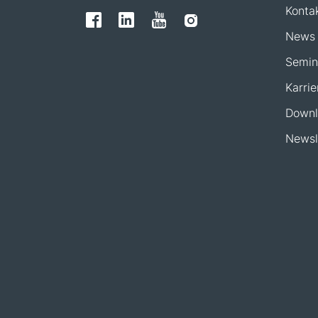
Konta
News
Semin
Karrie
Downl
Newsl