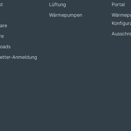
kt
Lüftung
Portal
Wärmepumpen
Wärmep
Konfigur
are
Ausschre
re
oads
etter-Anmeldung