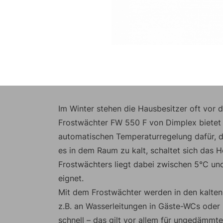
Im Winter stehen die Hausbesitzer oft vor 
Frostwächter FW 550 F von Dimplex bietet 
automatischen Temperaturregelung dafür, da
es in dem Raum zu kalt, schaltet sich das He
Frostwächters liegt dabei zwischen 5°C und
eignet.
Mit dem Frostwächter werden in den kalte
z.B. an Wasserleitungen in Gäste-WCs oder 
schnell – das gilt vor allem für ungedämmte