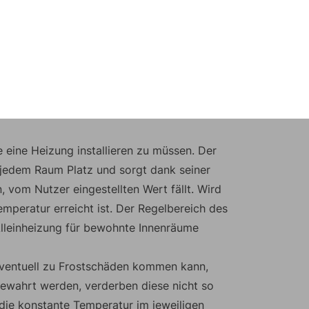
 eine Heizung installieren zu müssen. Der
 jedem Raum Platz und sorgt dank seiner
 vom Nutzer eingestellten Wert fällt. Wird
Temperatur erreicht ist. Der Regelbereich des
Alleinheizung für bewohnte Innenräume
ventuell zu Frostschäden kommen kann,
bewahrt werden, verderben diese nicht so
 die konstante Temperatur im jeweiligen