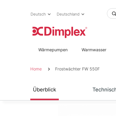
Skip
to
Deutsch
Deutschland
content
Wärmepumpen
Warmwasser
Pfadnavigation
Home
Frostwächter FW 550F
Überblick
Technisc