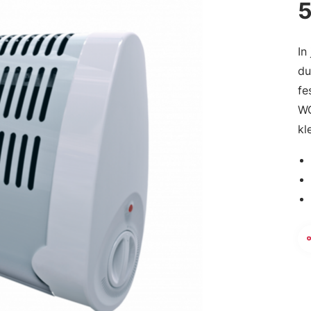
In
du
fe
WC
kl