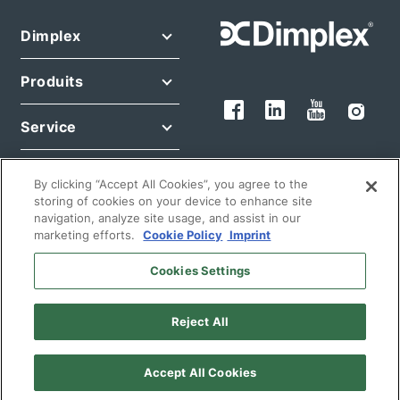
Dimplex
Produits
Service
Legals
By clicking “Accept All Cookies”, you agree to the
storing of cookies on your device to enhance site
navigation, analyze site usage, and assist in our
marketing efforts.
Cookie Policy
Imprint
Cookies Settings
© 2026 Glen Dimplex Deutschland GmbH
Reject All
Français
France
Accept All Cookies