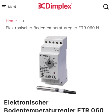
Skip
to
Pfadnavigation
content
Home
Elektronischer Bodentemperaturregler ETR 060 N
Elektronischer
Bodentemperaturregler ETR 060